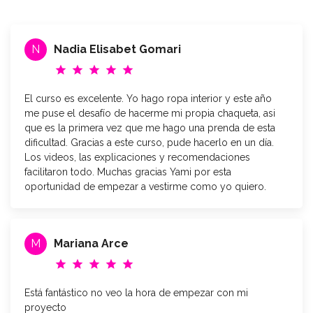
N
Nadia Elisabet Gomari
star
star
star
star
star
El curso es excelente. Yo hago ropa interior y este año
me puse el desafío de hacerme mi propia chaqueta, asi
que es la primera vez que me hago una prenda de esta
dificultad. Gracias a este curso, pude hacerlo en un día.
Los videos, las explicaciones y recomendaciones
facilitaron todo. Muchas gracias Yami por esta
oportunidad de empezar a vestirme como yo quiero.
M
Mariana Arce
star
star
star
star
star
Está fantástico no veo la hora de empezar con mi
proyecto