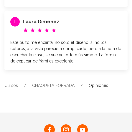
L
Laura Gimenez
star
star
star
star
star
Este buzo me encanta, no solo el diseño, si no los
colores, a la vista pareciera complicado, pero a la hora de
escuchar la clase, se vuelve todo más simple. La forma
de explicar de Yami es excelente.
Cursos
CHAQUETA FORRADA
Opiniones