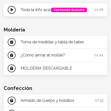
play_arrow
Toda la Info acá
01:08
Contenido Gratuito
Molderia
Toma de medidas y tabla de talles
lock
¿Como armar el molde?
lock
02:44
MOLDERIA DESCARGABLE
lock
Confección
Armado de cuerpo y bolsillos
lock
07:35