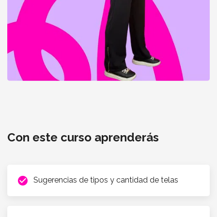
Pantalón con bolsillos
Con este curso aprenderás
check_circle
Sugerencias de tipos y cantidad de telas