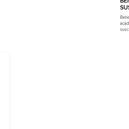
BE
SU
Bene
acad
susc